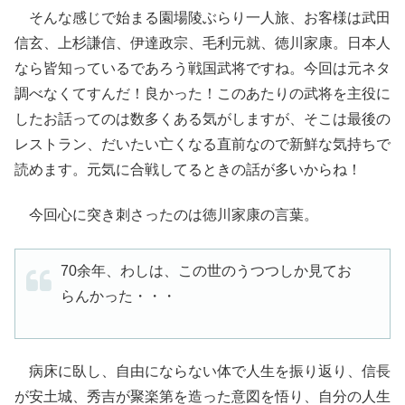
そんな感じで始まる園場陵ぶらり一人旅、お客様は武田
信玄、上杉謙信、伊達政宗、毛利元就、徳川家康。日本人
なら皆知っているであろう戦国武将ですね。今回は元ネタ
調べなくてすんだ！良かった！このあたりの武将を主役に
したお話ってのは数多くある気がしますが、そこは最後の
レストラン、だいたい亡くなる直前なので新鮮な気持ちで
読めます。元気に合戦してるときの話が多いからね！
今回心に突き刺さったのは徳川家康の言葉。
70余年、わしは、この世のうつつしか見てお
らんかった・・・
病床に臥し、自由にならない体で人生を振り返り、信長
が安土城、秀吉が聚楽第を造った意図を悟り、自分の人生