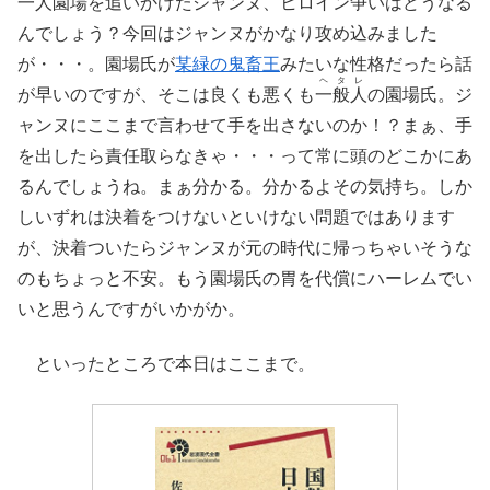
一人園場を追いかけたジャンヌ、ヒロイン争いはどうなる
んでしょう？今回はジャンヌがかなり攻め込みました
が・・・。園場氏が
某緑の鬼畜王
みたいな性格だったら話
ヘタレ
が早いのですが、そこは良くも悪くも
一般人
の園場氏。ジ
ャンヌにここまで言わせて手を出さないのか！？まぁ、手
を出したら責任取らなきゃ・・・って常に頭のどこかにあ
るんでしょうね。まぁ分かる。分かるよその気持ち。しか
しいずれは決着をつけないといけない問題ではあります
が、決着ついたらジャンヌが元の時代に帰っちゃいそうな
のもちょっと不安。もう園場氏の胃を代償にハーレムでい
いと思うんですがいかがか。
といったところで本日はここまで。