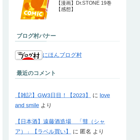
【漫画】Dr.STONE 19巻
【感想】
ブログ村バナー
にほんブログ村
最近のコメント
【雑記】GW3日目！【2023】
に
love
and smile
より
【日本酒】遠藤酒造場 「彗（シャ
ア）」【ラベル買い】
に
匿名
より