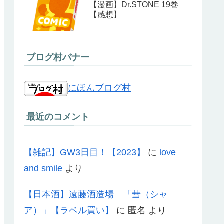
【漫画】Dr.STONE 19巻
【感想】
ブログ村バナー
にほんブログ村
最近のコメント
【雑記】GW3日目！【2023】
に
love
and smile
より
【日本酒】遠藤酒造場 「彗（シャ
ア）」【ラベル買い】
に
匿名
より