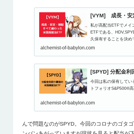
[VYM] 成長・
私が高配当ETFでメイ
ETFである、HDV,S
久保有することを決め
alchemist-of-babylon.com
[SPYD] 分配
今回は私の保有している
トフォリオS&P500
alchemist-of-babylon.com
んで問題なのがSPYD。今回のコロナのゴタ
ンバンあがっていますが現状を見ると配当が