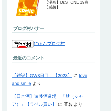
【漫画】Dr.STONE 19巻
【感想】
ブログ村バナー
にほんブログ村
最近のコメント
【雑記】GW3日目！【2023】
に
love
and smile
より
【日本酒】遠藤酒造場 「彗（シャ
ア）」【ラベル買い】
に
匿名
より