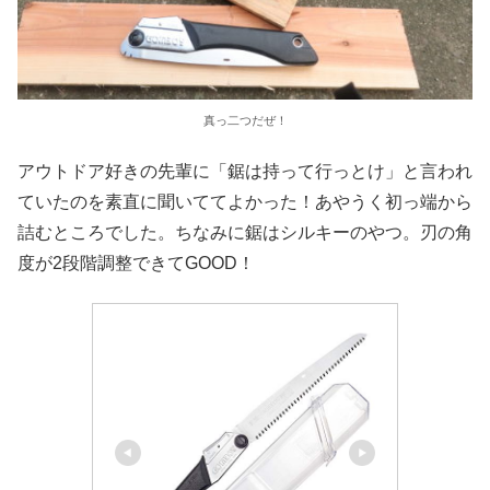
真っ二つだぜ！
アウトドア好きの先輩に「鋸は持って行っとけ」と言われ
ていたのを素直に聞いててよかった！あやうく初っ端から
詰むところでした。ちなみに鋸はシルキーのやつ。刃の角
度が2段階調整できてGOOD！