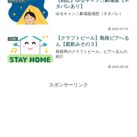
【雑記】ゆるキャン△劇場版【ネ
アウトドア
タバレあり】
ゆるキャン△劇場版感想（ネタバレ）
2022.07.07
【クラフトビール】島根ビアへる
お酒
ん【庭飲みその３】
島根県のクラフトビール、ビアへるんの
紹介
2020.05.05
スポンサーリンク