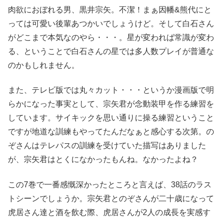
肉欲におぼれる男、黒井宗矢。不潔！まぁ因幡&熊代にと
っては可愛い後輩あつかいでしょうけど。そして白石さん
がどこまで本気なのやら・・・。星が変われば常識が変わ
る、ということで白石さんの星では多人数プレイが普通な
のかもしれません。
また、テレビ版では丸々カット・・・というか漫画版で明
らかになった事実として、宗矢君が念動装甲を作る練習を
しています。サイキックを思い通りに操る練習ということ
ですが地道な訓練もやってたんだなぁと感心する次第。の
ぞさんはテレパスの訓練を受けていた描写はありました
が、宗矢君はとくになかったもんね。なかったよね？
この7巻で一番感慨深かったところと言えば、38話のラス
トシーンでしょうか。宗矢君とのぞさんが二十歳になって
虎居さん達と酒を飲む際、虎居さんが2人の成長を実感す