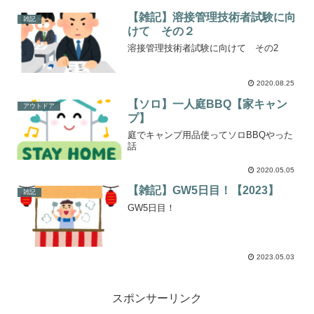
【雑記】溶接管理技術者試験に向
雑記
けて その２
溶接管理技術者試験に向けて その2
2020.08.25
【ソロ】一人庭BBQ【家キャン
アウトドア
プ】
庭でキャンプ用品使ってソロBBQやった
話
2020.05.05
【雑記】GW5日目！【2023】
雑記
GW5日目！
2023.05.03
スポンサーリンク