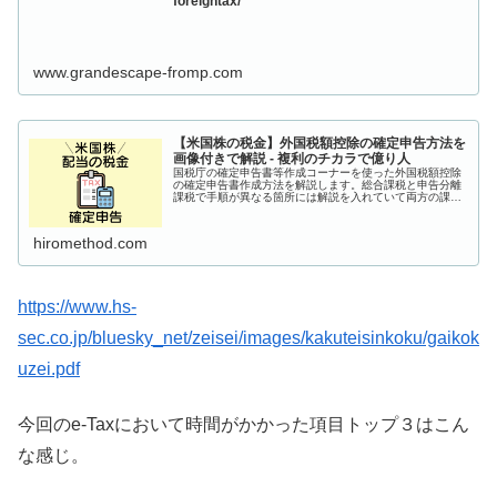
foreigntax/
www.grandescape-fromp.com
【米国株の税金】外国税額控除の確定申告方法を
画像付きで解説 - 複利のチカラで億り人
国税庁の確定申告書等作成コーナーを使った外国税額控除
の確定申告書作成方法を解説します。総合課税と申告分離
課税で手順が異なる箇所には解説を入れていて両方の課税
方式に対応した内容となっています。
hiromethod.com
https://www.hs-
sec.co.jp/bluesky_net/zeisei/images/kakuteisinkoku/gaikok
uzei.pdf
今回のe-Taxにおいて時間がかかった項目トップ３はこん
な感じ。