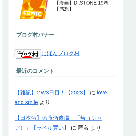
【漫画】Dr.STONE 19巻
【感想】
ブログ村バナー
にほんブログ村
最近のコメント
【雑記】GW3日目！【2023】
に
love
and smile
より
【日本酒】遠藤酒造場 「彗（シャ
ア）」【ラベル買い】
に
匿名
より