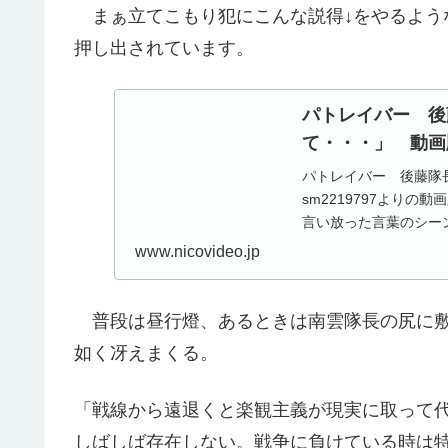
まぁ立てこもり犯にこんな説得↓をやるよう
押し出されています。
パトレイバー 後
て・・・」 動画
パトレイバー 後藤隊
sm2219797より
言い放った言葉のシーン.
www.nicovideo.jp
普段は昼行燈、あるときは南雲隊長の尻に敷
如く冴えまくる。
「戦線から遠退くと楽観主義が現実に取って
しばしば存在しない。戦争に負けている時は